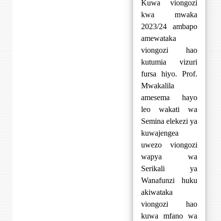
Kuwa viongozi
kwa mwaka
2023/24 ambapo
amewataka
viongozi hao
kutumia vizuri
fursa hiyo. Prof.
Mwakalila
amesema hayo
leo wakati wa
Semina elekezi ya
kuwajengea
uwezo viongozi
wapya wa
Serikali ya
Wanafunzi huku
akiwataka
viongozi hao
kuwa mfano wa