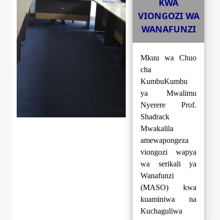
KWA
VIONGOZI WA
WANAFUNZI
Mkuu wa Chuo
cha
KumbuKumbu
ya Mwalimu
Nyerere Prof.
Shadrack
Mwakalila
amewapongeza
viongozi wapya
wa serikali ya
Wanafunzi
(MASO) kwa
kuaminiwa na
Kuchaguliwa