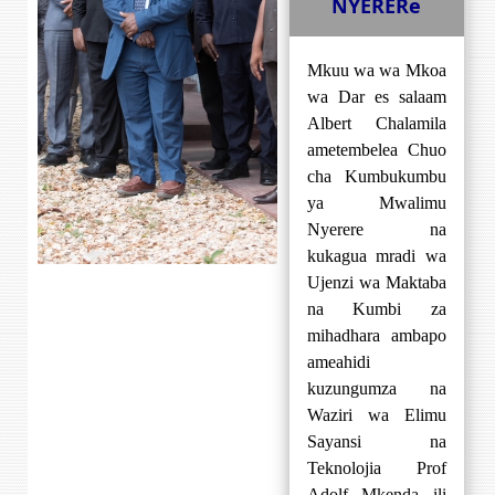
NYERERe
Mkuu wa wa Mkoa
wa Dar es salaam
Albert Chalamila
ametembelea Chuo
cha Kumbukumbu
ya Mwalimu
Nyerere na
kukagua mradi wa
Ujenzi wa Maktaba
na Kumbi za
mihadhara ambapo
ameahidi
kuzungumza na
Waziri wa Elimu
Sayansi na
Teknolojia Prof
Adolf Mkenda ili