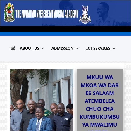
ABOUT US
ADMISSION
ICT SERVICES
MKUU WA
MKOA WA DAR
ES SALAAM
ATEMBELEA
CHUO CHA
KUMBUKUMBU
YA MWALIMU