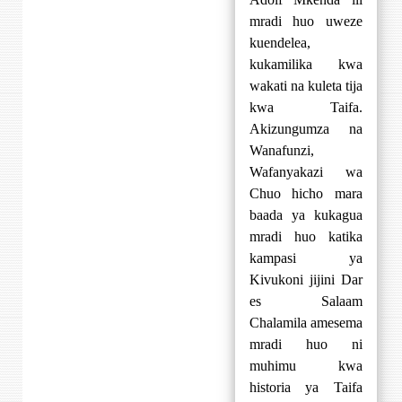
mradi huo uweze
kuendelea,
kukamilika kwa
wakati na kuleta tija
kwa Taifa.
Akizungumza na
Wanafunzi,
Wafanyakazi wa
Chuo hicho mara
baada ya kukagua
mradi huo katika
kampasi ya
Kivukoni jijini Dar
es Salaam
Chalamila amesema
mradi huo ni
muhimu kwa
historia ya Taifa