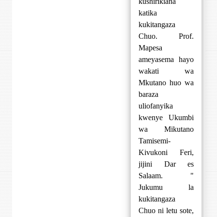
kushirikiana
katika
kukitangaza
Chuo. Prof.
Mapesa
ameyasema hayo
wakati wa
Mkutano huo wa
baraza
uliofanyika
kwenye Ukumbi
wa Mikutano
Tamisemi-
Kivukoni Feri,
jijini Dar es
Salaam. "
Jukumu la
kukitangaza
Chuo ni letu sote,