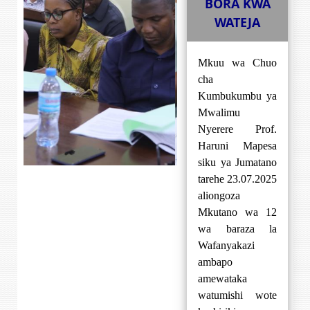
BORA KWA
WATEJA
Mkuu wa Chuo
cha
Kumbukumbu ya
Mwalimu
Nyerere Prof.
Haruni Mapesa
siku ya Jumatano
tarehe 23.07.2025
aliongoza
Mkutano wa 12
wa baraza la
Wafanyakazi
ambapo
amewataka
watumishi wote