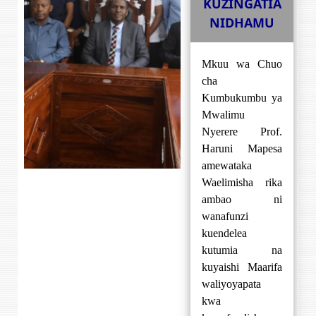
KUZINGATIA
NIDHAMU
Mkuu wa Chuo
cha
Kumbukumbu ya
Mwalimu
Nyerere Prof.
Haruni Mapesa
amewataka
Waelimisha rika
ambao ni
wanafunzi
kuendelea
kutumia na
kuyaishi Maarifa
waliyoyapata
kwa