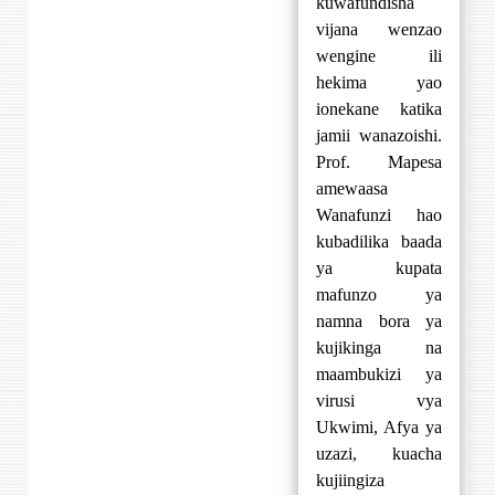
kuwafundisha
vijana wenzao
wengine ili
hekima yao
ionekane katika
jamii wanazoishi.
Prof. Mapesa
amewaasa
Wanafunzi hao
kubadilika baada
ya kupata
mafunzo ya
namna bora ya
kujikinga na
maambukizi ya
virusi vya
Ukwimi, Afya ya
uzazi, kuacha
kujiingiza